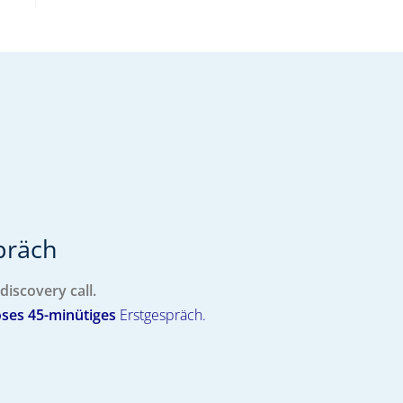
räch​
discovery call.
oses
45-minütiges
Erstgespräch.