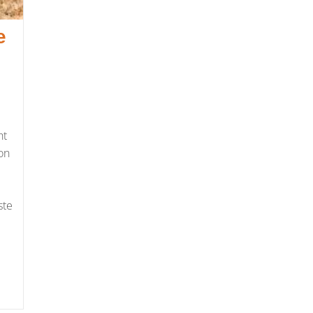
e
ht
on
ste